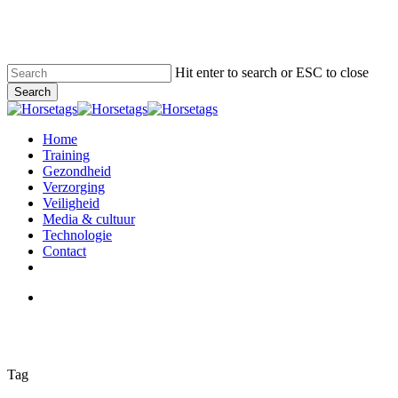
Skip
to
main
content
Hit enter to search or ESC to close
Search
Close
Search
search
Menu
Home
Training
Gezondheid
Verzorging
Veiligheid
Media & cultuur
Technologie
Contact
facebook
instagram
search
Tag