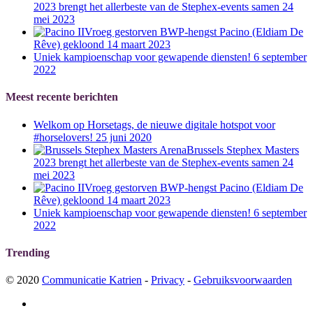
2023 brengt het allerbeste van de Stephex-events samen
24
mei 2023
Vroeg gestorven BWP-hengst Pacino (Eldiam De
Rêve) gekloond
14 maart 2023
Uniek kampioenschap voor gewapende diensten!
6 september
2022
Meest recente berichten
Welkom op Horsetags, de nieuwe digitale hotspot voor
#horselovers!
25 juni 2020
Brussels Stephex Masters
2023 brengt het allerbeste van de Stephex-events samen
24
mei 2023
Vroeg gestorven BWP-hengst Pacino (Eldiam De
Rêve) gekloond
14 maart 2023
Uniek kampioenschap voor gewapende diensten!
6 september
2022
Trending
© 2020
Communicatie Katrien
-
Privacy
-
Gebruiksvoorwaarden
facebook