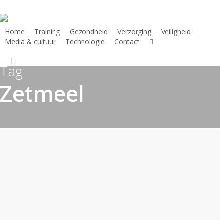
Skip
to
main
Home
Training
Gezondheid
Verzorging
Veiligheid
facebook
Media & cultuur
Technologie
Contact
content
instagram
search
Tag
Zetmeel