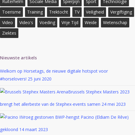
Ruiterhelm
Sociale Media
Spierpijn
Sport
Technologie
Toerisme
Training
Trektocht
TV
Veiligheid
Vergiftiging
Video
Video's
Voeding
Vrije Tijd
Weide
Wetenschap
Ziektes
Nieuwste artikels
Welkom op Horsetags, de nieuwe digitale hotspot voor
#horselovers!
25 juni 2020
Brussels Stephex Masters 2023
brengt het allerbeste van de Stephex-events samen
24 mei 2023
Vroeg gestorven BWP-hengst Pacino (Eldiam De Rêve)
gekloond
14 maart 2023